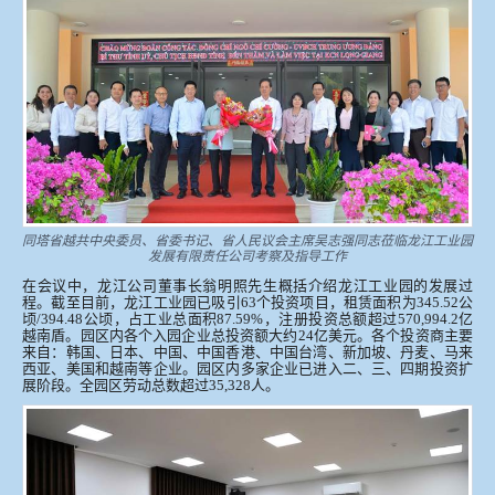
同塔省越共中央委员、省委书记、省人民议会主席吴志强同志莅临龙江工业园
发展有限责任公司考察及指导工作
在会议中，龙江公司董事长翁明照先生概括介绍龙江工业园的发展过
程。截至目前，龙江工业园已吸引63个投资项目，租赁面积为345.52公
顷/394.48公顷，占工业总面积87.59%，注册投资总额超过570,994.2亿
越南盾。园区内各个入园企业总投资额大约24亿美元。各个投资商主要
来自：韩国、日本、中国、中国香港、中国台湾、新加坡、丹麦、马来
西亚、美国和越南等企业。园区内多家企业已进入二、三、四期投资扩
展阶段。全园区劳动总数超过35,328人。