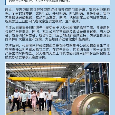
始终与企业同行、为企业排忧解难的精神。
趁此，吴志强同志指导投资商继续加快招商引资进度，提高土地出租
率。全省的精神是：果断行动、任务明确、时间明确、责任明确；集中
力量快速突破瓶颈，推动全面发展。同时，他祝愿龙江公司日益发展，
祝愿龙江工业园内的各家企业运营稳定、生产高效。
龙江公司董事长翁明照先生接受省书记及代表团的指导工作、并祝愿各
位领导身体健康。同时，龙江公司非常感谢及希望获得贵省委、省人委
会、省经济区管委会、各省厅部门及当地政府继续支持，为企业创造良
好条件扩大投资生产规模，为当地经济社会做出积极贡献。
这次访问，代表团已经莅临越南金田铜业有限责任公司和越南青禾工业
有限责任公司考察及指导工作。在这些企业，代表团听取了关于企业生
产经营情况的报告。吴志强同志及工作代表团已经对这些企业的良好成
绩及积极贡献表示高度评价。