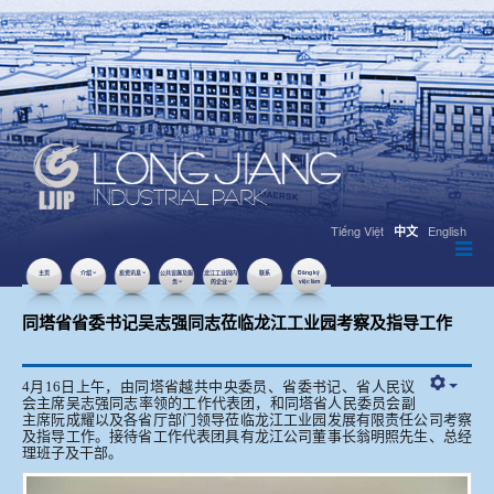
Tiếng Việt
English
中文
主页
介绍
投资讯息
公共设施及服
龙江工业园内
联系
Đăng ký
务
的企业
việc làm
2026年4月22日
点击数：853
同塔省省委书记吴志强同志莅临龙江工业园考察及指导工作
4月16日上午，由同塔省越共中央委员、省委书记、省人民议
会主席吴志强同志率领的工作代表团，和同塔省人民委员会副
主席阮成耀以及各省厅部门领导莅临龙江工业园发展有限责任公司考察
及指导工作。接待省工作代表团具有龙江公司董事长翁明照先生、总经
理班子及干部。