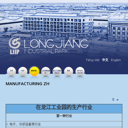
Tiếng Việt
English
中文
主页
介绍
投资讯息
公共设施及服
龙江工业园内
联系
Đăng ký
务
的企业
việc làm
点击数：16074
MANUFACTURING ZH
在龙江工业园的生产行业
第一种行业
1. 电子、冷却设备等行业