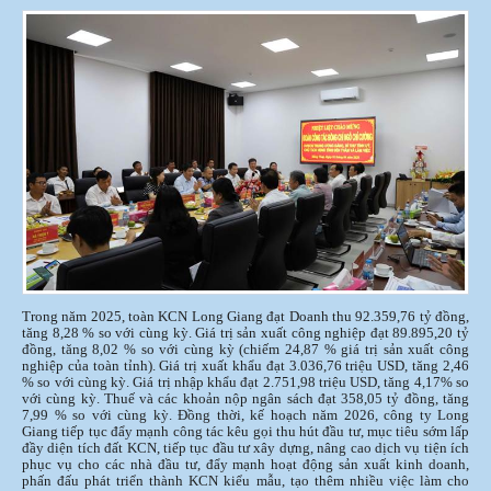
Trong năm 2025, toàn KCN Long Giang đạt Doanh thu 92.359,76 tỷ đồng,
tăng 8,28 % so với cùng kỳ. Giá trị sản xuất công nghiệp đạt 89.895,20 tỷ
đồng, tăng 8,02 % so với cùng kỳ (chiếm 24,87 % giá trị sản xuất công
nghiệp của toàn tỉnh). Giá trị xuất khẩu đạt 3.036,76 triệu USD, tăng 2,46
% so với cùng kỳ. Giá trị nhập khẩu đạt 2.751,98 triệu USD, tăng 4,17% so
với cùng kỳ. Thuế và các khoản nộp ngân sách đạt 358,05 tỷ đồng, tăng
7,99 % so với cùng kỳ. Đồng thời, kế hoạch năm 2026, công ty Long
Giang tiếp tục đẩy mạnh công tác kêu gọi thu hút đầu tư, mục tiêu sớm lấp
đầy diện tích đất KCN, tiếp tục đầu tư xây dựng, nâng cao dịch vụ tiện ích
phục vụ cho các nhà đầu tư, đẩy mạnh hoạt động sản xuất kinh doanh,
phấn đấu phát triển thành KCN kiểu mẫu, tạo thêm nhiều việc làm cho