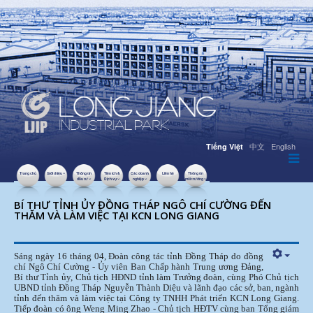
中文
English
Tiếng Việt
Trang chủ
Giới thiệu
Thông tin
Tiện ích &
Các doanh
Liên hệ
Thông tin
đầu tư
Dịch vụ
nghiệp
môi trường
22 THÁNG 4 2026
LƯỢT XEM: 640
BÍ THƯ TỈNH ỦY ĐỒNG THÁP NGÔ CHÍ CƯỜNG ĐẾN
THĂM VÀ LÀM VIỆC TẠI KCN LONG GIANG
Sáng ngày 16 tháng 04, Đoàn công tác tỉnh Đồng Tháp do đồng
chí Ngô Chí Cường - Ủy viên Ban Chấp hành Trung ương Đảng,
Bí thư Tỉnh ủy, Chủ tịch HĐND tỉnh làm Trưởng đoàn, cùng Phó Chủ tịch
UBND tỉnh Đồng Tháp Nguyễn Thành Diệu và lãnh đạo các sở, ban, ngành
tỉnh đến thăm và làm việc tại Công ty TNHH Phát triển KCN Long Giang.
Tiếp đoàn có ông Weng Ming Zhao - Chủ tịch HĐTV cùng ban Tổng giám