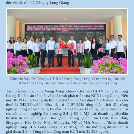
đốc và các cán bộ Công ty Long Giang.
Đồng chí Ngô Chí Cường – UV BCH Trung Ương Đảng, Bí thư tỉnh ủy, Chủ tịch
HĐND tỉnh Đồng Tháp đến thăm và làm việc tại Công ty Long Giang
Tại buổi làm việc, ông Weng Ming Zhao - Chủ tịch HĐTV Công ty Long
Giang đã báo cáo tóm tắt về quá trình phát triển của KCN Long Giang. Đến
nay, KCN Long Giang đã thu hút được 63 dự án đầu tư, với diện tích cho
thuê là 345,52ha/394,48ha, đạt tỉ lệ 87,59% tổng diện tích đất công
nghiệp, tổng số vốn đăng ký đầu tư 57.099,42 tỷ đồng. Tổng vốn đầu tư
của các doanh nghiệp đạt khoảng 2,4 tỷ Đô la Mỹ, các doanh nghiệp đầu
tư đến từ các quốc gia: Hàn Quốc, Trung Quốc, Đài Loan, Nhật Bản,
Singapore, Hàn Quốc, Nhật, Malaysia, Mỹ và Việt Nam,…. Nhiều doanh
nghiệp trong KCN Long Giang đã và đang tiếp tục mở rộng dự án đầu tư
giai đoạn 2-3-4. Tổng số lao động toàn KCN trên 35.328 người.