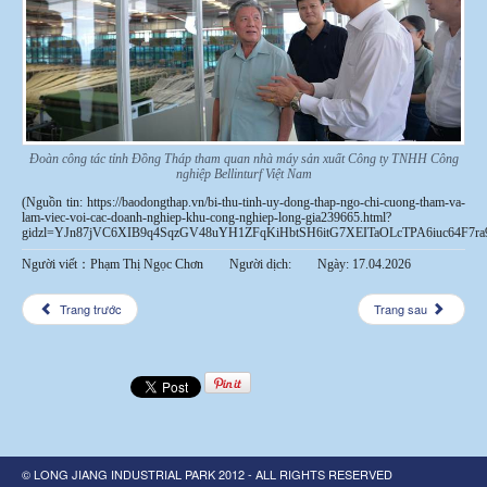
Đoàn công tác tỉnh Đồng Tháp tham quan nhà máy sản xuất Công ty TNHH Công
nghiệp Bellinturf Việt Nam
(Nguồn tin: https://baodongthap.vn/bi-thu-tinh-uy-dong-thap-ngo-chi-cuong-tham-va-
lam-viec-voi-cac-doanh-nghiep-khu-cong-nghiep-long-gia239665.html?
gidzl=YJn87jVC6XIB9q4SqzGV48uYH1ZFqKiHbtSH6itG7XEITaOLcTPA6iuc64F7ra
Người viết：Phạm Thị Ngọc Chơn Người dịch: Ngày: 17.04.2026
Trang trước
Trang sau
© LONG JIANG INDUSTRIAL PARK 2012 - ALL RIGHTS RESERVED