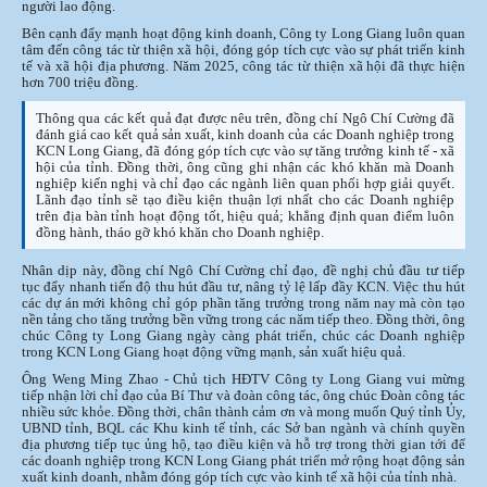
người lao động.
Bên cạnh đẩy mạnh hoạt động kinh doanh, Công ty Long Giang luôn quan
tâm đến công tác từ thiện xã hội, đóng góp tích cực vào sự phát triển kinh
tế và xã hội địa phương. Năm 2025, công tác từ thiện xã hội đã thực hiện
hơn 700 triệu đồng.
Thông qua các kết quả đạt được nêu trên, đồng chí Ngô Chí Cường đã
đánh giá cao kết quả sản xuất, kinh doanh của các Doanh nghiệp trong
KCN Long Giang, đã đóng góp tích cực vào sự tăng trưởng kinh tế - xã
hội của tỉnh. Đồng thời, ông cũng ghi nhận các khó khăn mà Doanh
nghiệp kiến nghị và chỉ đạo các ngành liên quan phối hợp giải quyết.
Lãnh đạo tỉnh sẽ tạo điều kiện thuận lợi nhất cho các Doanh nghiệp
trên địa bàn tỉnh hoạt động tốt, hiệu quả; khẳng định quan điểm luôn
đồng hành, tháo gỡ khó khăn cho Doanh nghiệp.
Nhân dịp này, đồng chí Ngô Chí Cường chỉ đạo, đề nghị chủ đầu tư tiếp
tục đẩy nhanh tiến độ thu hút đầu tư, nâng tỷ lệ lấp đầy KCN. Việc thu hút
các dự án mới không chỉ góp phần tăng trưởng trong năm nay mà còn tạo
nền tảng cho tăng trưởng bền vững trong các năm tiếp theo. Đồng thời, ông
chúc Công ty Long Giang ngày càng phát triển, chúc các Doanh nghiệp
trong KCN Long Giang hoạt động vững mạnh, sản xuất hiệu quả.
Ông Weng Ming Zhao - Chủ tịch HĐTV Công ty Long Giang vui mừng
tiếp nhận lời chỉ đạo của Bí Thư và đoàn công tác, ông chúc Đoàn công tác
nhiều sức khỏe. Đồng thời, chân thành cảm ơn và mong muốn Quý tỉnh Ủy,
UBND tỉnh, BQL các Khu kinh tế tỉnh, các Sở ban ngành và chính quyền
địa phương tiếp tục ủng hộ, tạo điều kiện và hỗ trợ trong thời gian tới để
các doanh nghiệp trong KCN Long Giang phát triển mở rộng hoạt động sản
xuất kinh doanh, nhằm đóng góp tích cực vào kinh tế xã hội của tỉnh nhà.