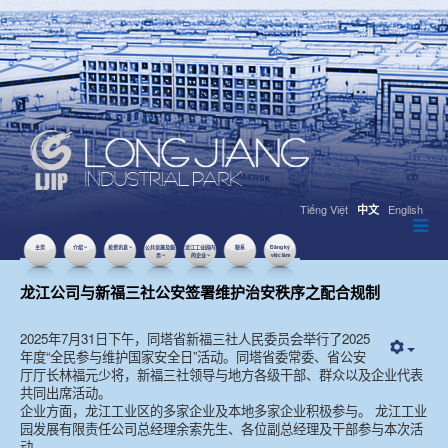
Tiếng Việt
English
中文
主页
介绍
投资讯息
公共设施及服
龙江工业园内
联系
Đăng ký
务
的企业
việc làm
2025年8月02日
点击数：2506
龙江公司与新福三社公安签署维护治安秩序之配合规制
2025年7月31日下午，同塔省新福三社人民委员会举行了2025
年度“全民参与维护国家安全日”活动。同塔省委常委、省公安
厅厅长林福元少将，新福三社领导与地方各级干部、群众以及企业代表
共同出席活动。
企业方面，龙江工业区的多家企业及本地多家企业积极参与。 龙江工业
园发展有限责任公司总经理余索先生、各位副总经理及干部参与本次活
动。