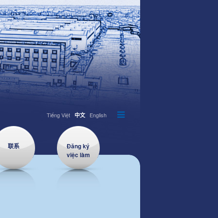
Tiếng Việt
English
中文
联系
Đăng ký
việc làm