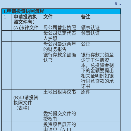
I.申请投资执照流程
1
申请投资执
文件
备注
照文件有：
(A)法律文件
母公司营业执照
领事认证
母公司法定代表
领事认证
人护照
母公司最近两年
公证
的财务报告
银行存款余额确
银行存款余额至
认书
少等于注册资
本，总投资金剩
下的金额要提出
相关证明例如银
行同意贷款的承
诺书
土地出租协议书
原件
(B)申请投资
执照文件
（表格）
委托提交文件的
授权书
投资项目展开的
申请单（
A.I.1