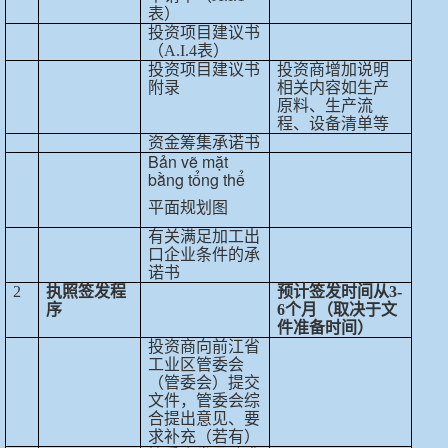
表）
投资项目建议书
（
A.I.4
表）
投资项目建议书
投资商增加说明
附录
相关内容如生产
原料、生产流
程、设备清单等
资金筹集承诺书
Bản vẽ mặt
bằng tổng thể
平面规划图
有关满足加工出
口企业条件的承
诺书
2
执照签发程
预计签发时间从
3-
序
6
个月（取决于文
件准备时间）
投资商向前江省
工业区管委会
（管委会）提交
文件，管委会综
合提出意见、要
求补充（若有）