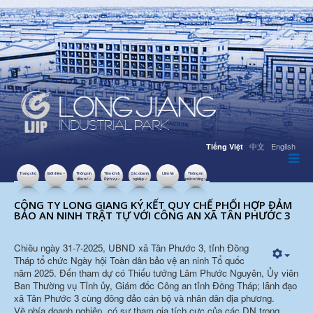
中文
English
Tiếng Việt
Trang chủ
Giới thiệu
Thông tin
Tiện ích &
Các doanh
Liên hệ
Thông tin
đầu tư
Dịch vụ
nghiệp
môi trường
02 THÁNG 8 2025
LƯỢT XEM: 1445
CÔNG TY LONG GIANG KÝ KẾT QUY CHẾ PHỐI HỢP ĐẢM
BẢO AN NINH TRẬT TỰ VỚI CÔNG AN XÃ TÂN PHƯỚC 3
Chiều ngày 31-7-2025, UBND xã Tân Phước 3, tỉnh Đồng
Tháp tổ chức Ngày hội Toàn dân bảo vệ an ninh Tổ quốc
năm 2025. Đến tham dự có Thiếu tướng Lâm Phước Nguyên, Ủy viên
Ban Thường vụ Tỉnh ủy, Giám đốc Công an tỉnh Đồng Tháp; lãnh đạo
xã Tân Phước 3 cùng đông đảo cán bộ và nhân dân địa phương.
Về phía doanh nghiệp, có sự tham gia tích cực của các DN trong