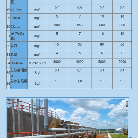
氯
0,2
0,4
0,5
0,5
28
Sunfua
mg/l
5
7
10
10
29
Florua
mg/l
500
550
600
600
30
Clorua
mg/l
铵 (按氮计
5
7
10
10
31
mg/l
算)
15
35
60
60
32
总氮
mg/l
4
5
6
6
33
总磷
mg/l
3000
4000
5000
5000
34
Coliform
MPN/100ml
总放射活度
0,1
0,1
0,1
0,1
35
Bq/l
α
总放射活度
1,0
1,0
1,0
1,0
36
Bq/l
β