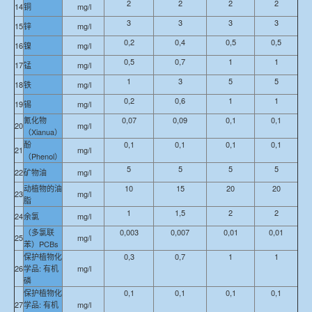
2
2
2
2
14
铜
mg/l
3
3
3
3
15
锌
mg/l
0,2
0,4
0,5
0,5
16
镍
mg/l
0,5
0,7
1
1
17
锰
mg/l
1
3
5
5
18
铁
mg/l
0,2
0,6
1
1
19
锡
mg/l
氰化物
0,07
0,09
0,1
0,1
20
mg/l
（Xianua）
酚
0,1
0,1
0,1
0,1
21
mg/l
（Phenol）
5
5
5
5
22
矿物油
mg/l
动植物的油
10
15
20
20
23
mg/l
脂
1
1,5
2
2
24
余氯
mg/l
（多氯联
0,003
0,007
0,01
0,01
25
mg/l
苯）PCBs
保护植物化
0,3
0,7
1
1
26
学品: 有机
mg/l
磷
保护植物化
0,1
0,1
0,1
0,1
27
学品: 有机
mg/l