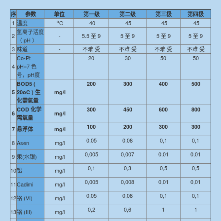
序
参数
单位
第一级
第二级
第三极
第四极
o
1
温度
C
40
45
45
45
氢离子活度
2
-
5.5 至 9
5 至 9
5 至 9
5 至 9
（ pH ）
3
味道
-
不难 受
不难 受
不难 受
不难 受
Co-Pt
20
30
50
50
4
pH=7 色
号，pH度
BOD5 (
200
300
400
500
5
20oC ) 生
mg/l
化需氧量
COD 化学
300
450
600
800
6
mg/l
需氧量
100
200
300
300
7
悬浮体
mg/l
0,05
0,08
0,1
0,1
8
Asen
mg/l
0,005
0,007
0,01
0,01
9
汞(水银)
mg/l
0,1
0,3
0,5
0,5
10
铅
mg/l
0,005
0,008
0,01
0,01
11
Cadimi
mg/l
0,05
0,08
0,1
0,1
12
铬 (VI)
mg/l
0,2
0,6
1
1
13
铬 (III)
mg/l