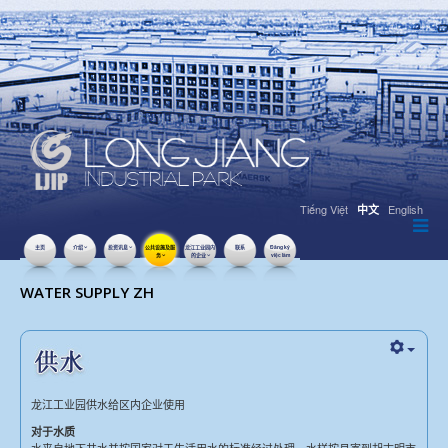
Tiếng Việt
English
中文
主页
介绍
投资讯息
公共设施及服
龙江工业园内
联系
Đăng ký
务
的企业
việc làm
点击数：15234
WATER SUPPLY ZH
龙江工业园供水给区内企业使用
对于水质