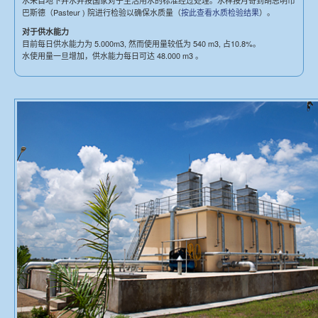
水来自地下井水并按国家对于生活用水的标准经过处理。水样按月寄到胡志明市
巴斯德（Pasteur ) 院进行检验以确保水质量（
按此查看水质检验结果
）。
对于供水能力
目前每日供水能力为 5.000m3, 然而使用量较低为 540 m3, 占10.8%。
水使用量一旦增加，供水能力每日可达 48.000 m3 。