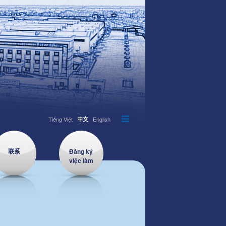
Tiếng Việt
English
中文
联系
Đăng ký
việc làm