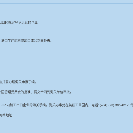
出口区规定登记运营的企业
、进口生产原料或出口成品到国外去。
活动并要办理海关申报手续。
业园管理委员会的批准、提交合同到海关单位审批。
IP 内加工出口企业的海关手续。海关办事处在美萩工业园内，电话: (+84) (73) 385.4217, 传真: (+8
网络地址：