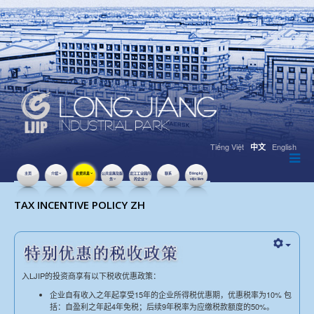
Tiếng Việt
English
中文
主页
介绍
投资讯息
公共设施及服
龙江工业园内
联系
Đăng ký
务
的企业
việc làm
点击数：17592
TAX INCENTIVE POLICY ZH
入LJIP的投资商享有以下税收优惠政策：
企业自有收入之年起享受15年的企业所得税优惠期，优惠税率为10% 包
括：自盈利之年起4年免税；后续9年税率为应缴税款额度的50%。