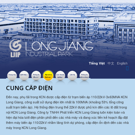
中文
English
Tiếng Việt
Trang chủ
Giới thiệu
Thông tin
Tiện ích &
Các doanh
Liên hệ
Thông tin
đầu tư
Dịch vụ
nghiệp
môi trường
CUNG CẤP ĐIỆN
Đến nay, phụ tải trong KCN được cấp điện từ trạm biến áp 110/22kV-3x63MVA KCN
Long Giang, công suất sử dụng điện lớn nhất là 100MVA (khoảng 53% tổng công
suất trạm biến áp). Hệ thống điện trung thế 22kV được phủ kín đến các lô đất trong
nội KCN Long Giang. Công ty TNHH Phát triển KCN Long Giang luôn kiện toàn và
hiện đại hóa lưới điện phân phối đến các nhà máy và đang xúc tiến kế hoạch lắp đặt
thêm máy biến áp 110/22kV nhằm tăng tính dự phòng, cấp điện ổn định đến các nhà
máy trong KCN Long Giang.