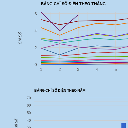
BẢNG CHỈ SỐ ĐIỆN THEO THÁNG
6
4
Chỉ Số
2
0
1
2
3
4
5
BẢNG CHỈ SỐ ĐIỆN THEO NĂM
70
60
50
40
Chỉ Số