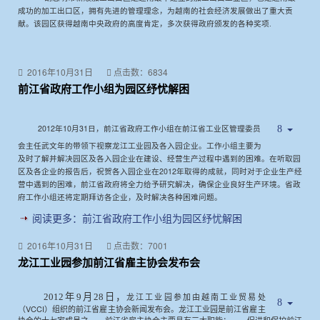
成功的加工出口区，拥有先进的管理理念，为越南的社会经济发展做出了重大贡
献。该园区获得越南中央政府的高度肯定，多次获得政府颁发的各种奖项.
2016年10月31日
点击数：6834
前江省政府工作小组为园区纾忧解困
2012
10
31
年
月
日
，前江省政府工作小组在前江省工业区管理委员
会主任武文年的带领下视察龙江工业园及各入园企业。工作小组主要为
及时了解并解决园区及各入园企业在建设、经营生产过程中遇到的困难。在听取园
2012
区及各企业的报告后，祝贺各入园企业在
年取得的成就，同时对于企业生产经
营中遇到的困难，前江省政府将全力给予研究解决，确保企业良好生产环境。省政
府工作小组还将定期拜访各企业，及时解决各种困难问题。
阅读更多：前江省政府工作小组为园区纾忧解困
2016年10月31日
点击数：7001
龙江工业园参加前江省雇主协会发布会
，
龙江工业园参加由越南工业贸易处
2012年9月28日
（
VCCI）组织的前江省雇主协会新闻发布会。龙江工业园是前江省雇主