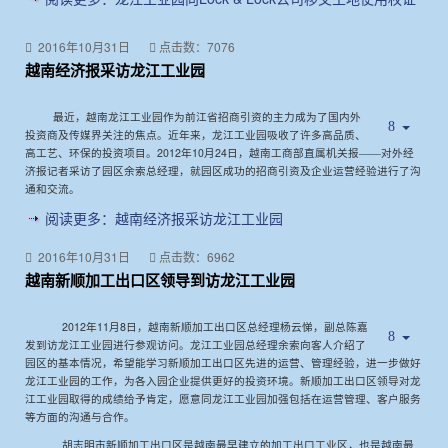
2016年10月31日
点击数：7076
越南经济报采访龙江工业园
最近，越南龙江工业园作为前江省招商引资的主力成为了国内外
投资商及传媒界关注的焦点。近年来，龙江工业园吸收了许多高品质、
2012
10
24
高工艺、环保的投资项目。
年
月
日
，越南工商部直属机关报——对外经
济报记者采访了园区余索总经理，就园区成功的招商引资及企业运营经验进行了沟
通和交流。
阅读更多：越南经济报采访龙江工业园
2016年10月31日
点击数：6962
越南新顺加工出口区领导到访龙江工业园
2012
11
8
年
月
日，越南新顺加工出口区总经理杨云悌，副总陈嘉
发到访龙江工业园进行参观访问。龙江工业园总经理余索向客人介绍了
园区的基本情况，希望能学习新顺加工出口区先进的运营、管理经验，进一步做好
龙江工业园的工作，为各入园企业提供更好的投资环境。新顺加工出口区领导对龙
江工业园取得的成绩给予肯定，愿意同龙江工业园加强包括在运营管理、客户服务
等方面的沟通与合作。
胡志明市新顺加工出口区是越南最早建立的加工出口工业区，也是越南最