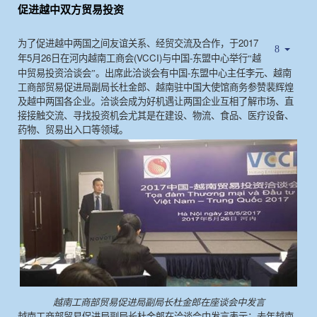
促进越中双方贸易投资
2017
为了促进越中两国之间友谊关系、经贸交流及合作，于
5
26
(VCCI)
-
年
月
日在河内越南工商会
与中国
东盟中心举行“越
-
中贸易投资洽谈会”。出席此洽谈会有中国
东盟中心主任李元、越南
工商部贸易促进局副局长杜金郎、越南驻中国大使馆商务参赞裴辉煌
及越中两国各企业。洽谈会成为好机遇让两国企业互相了解市场、直
接接触交流、寻找投资机会尤其是在建设、物流、食品、医疗设备、
药物、贸易出入口等领域。
越南工商部贸
易促进局副局长杜金郎在座谈会中发言
越南工商部贸易促进局副局长杜金郎在洽谈会中发言表示：去年越南