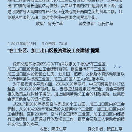
出口中国的增长速度达两位数，其中从中国的进口速度明显下降。这
是可观信号因两国领导已经及正在决心提升两国之间的贸易金额，且
缩减从中国的入超，同时向往将来两国之间贸易平衡。
收集：阮氏仁草
译文作者：阮氏仁草
2017年6月05日
点击数：7316
“在工业区、加工出口区投资建设工会建制”提案
政府总理签批第
655/QĐ-TTg
号决定关于批准
“
在工业区、
加工出口区投资设立工会建制”提案。提案目标在于工业区、
加工出口区内投资设立住房、幼儿园、超市、文化及体育运动项目以
创造便利条件提高工业区、加工出口区内工人的生活水平。
对于投资资本筹集方面：
2016-2020
年期间：中央预算援助
1417
亿
越盾，
2016-2020
年期间之后：当根据法律规定发行资金、资金平衡等
相关政策主张时给予援助。加上越南劳动总工会的财政援助、优惠资
金等其他合法的资本资源。
从
2017
到
2018
年提案奋斗完成
10
个工业区、加工出口区内的工会
建制；从
2018-2020
年完成及投入使用
40
个工业区、加工出口区内的
工会建制。直到
2030
年，奋斗将全国所有工业区、加工出口区内都备
有工会建制，从而通过具体及切实工作，提高会员及工人劳动者的精
神文化生活的水平。
收集：阮氏仁草
译文作者：阮氏仁草