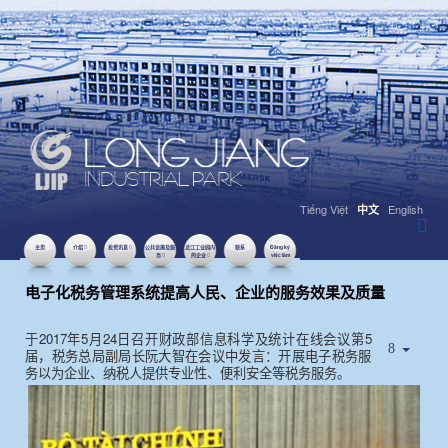
Tiếng Việt
English
中文
主页
介绍
投资讯息
公共设施及服
龙江工业园内
联系
Đăng ký
务
的企业
việc làm
2017年6月05日
点击数：7319
电子化税务管理系统提高人民、企业的服务效果及质量
2017
5
24
5
于
年
月
日召开财政部信息科学及统计在线会议第
届，税务总局副局长阮大智在会议中发言：开展电子税务服
务以为企业、纳税人提供专业性、便利安全等税务服务。