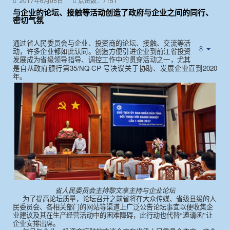
2017年6月05日
点击数：7151
与企业的论坛、接触等活动创造了政府与企业之间的同行、
密切气氛
通过省人民委员会与企业、投资商的论坛、接触、交流等活
动，许多企业都如此认同。创造方便引进企业到前江省投资
发展成为省级领导指导、调控工作中的贯穿活动之一，尤其
35/NQ-CP
2020
是自从政府颁行第
号决议关于协助、发展企业直到
年。
省人民委员会主持黎文享主持与企业论坛
为了提高论坛质量，论坛召开之前省将在大众传媒、省级县级的人
民委员会、各相关部门的网站等渠道上广泛公告论坛事宜以便收集企
业建议及其在生产经营活动中的困难障碍，此行动也代替“邀请函”让
企业安排出席。