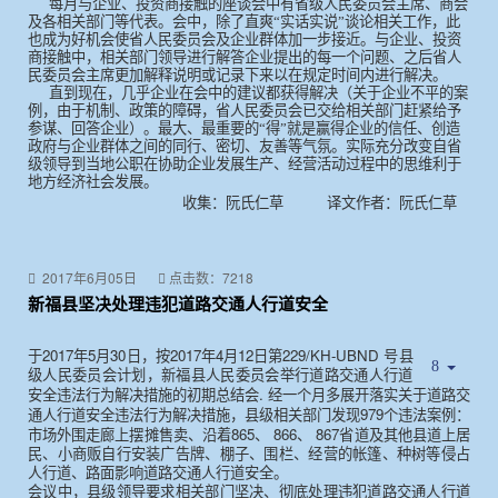
每月与企业、投资商接触的座谈会中有省级人民委员会主席、商会
及各相关部门等代表。会中，除了直爽“实话实说”谈论相关工作，此
也成为好机会使省人民委员会及企业群体加一步接近。与企业、投资
商接触中，相关部门领导进行解答企业提出的每一个问题、之后省人
民委员会主席更加解释说明或记录下来以在规定时间内进行解决。
直到现在，几乎企业在会中的建议都获得解决（关于企业不平的案
例，由于机制、政策的障碍，省人民委员会已交给相关部门赶紧给予
参谋、回答企业）。
最大、最重要的“得”就是赢得企业的信任、创造
政府与企业群体之间的同行、密切、友善等气氛。实际充分改变自省
级领导到当地公职在协助企业发展生产、经营活动过程中的思维利于
地方经济社会发展。
收集：阮氏仁草
译文作者：阮氏仁草
2017年6月05日
点击数：7218
新福县坚决处理违犯道路交通人行道安全
2017
5
30
2017
4
12
229/KH-UBND
于
年
月
日，按
年
月
日第
号县
级人民委员会计划，新福县人民委员会举行道路交通人行道
.
安全违法行为解决措施的初期总结会
经一个月多展开落实关于道路交
979
通人行道安全违法行为解决措施，县级相关部门发现
个违法案例：
865
866
867
市场外围走廊上摆摊售卖、沿着
、
、
省道及其他县道上居
民、小商贩自行安装广告牌、棚子、围栏、经营的帐篷、种树等侵占
人行道、路面影响道路交通人行道安全。
会议中，县级领导要求相关部门坚决、彻底处理违犯道路交通人行道